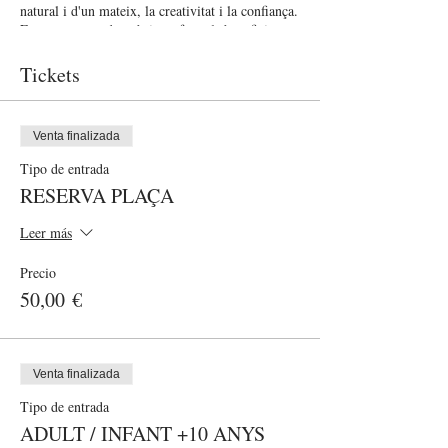
natural i d'un mateix, la creativitat i la confiança.
En aquest curs descobrirem fent els beneficis
d'aquests aprenentatges per a infants i adults.
Tickets
Venta finalizada
Tipo de entrada
RESERVA PLAÇA
Leer más
Precio
50,00 €
Venta finalizada
Tipo de entrada
ADULT / INFANT +10 ANYS