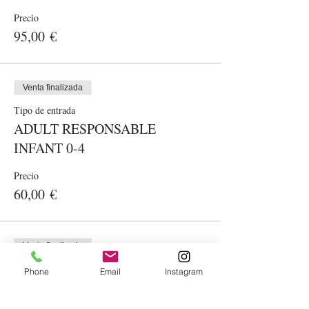
Precio
95,00 €
Venta finalizada
Tipo de entrada
ADULT RESPONSABLE
INFANT 0-4
Precio
60,00 €
Venta finalizada
Tipo de entrada
Phone
Email
Instagram
INFANT 4-10 ANYS