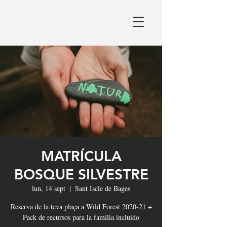
MATRÍCULA
BOSQUE SILVESTRE
lun, 14 sept
  |  
Sant Iscle de Bages
Reserva de la teva plaça a Wild Forest 2020-21 +
Pack de recursos para la familia incluido