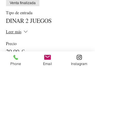
Venta finalizada
Tipo de entrada
DINAR 2 JUEGOS
Leer más
Precio
20,00 €
Phone
Email
Instagram
Venta finalizada
Tipo de entrada
DINAR DIA ESPORÀDIC
Leer más
Precio
5,00 €