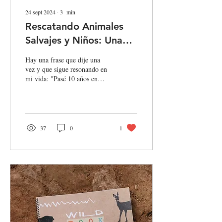
24 sept 2024
∙
3
min
Rescatando Animales
Salvajes y Niños: Una
Misión Compartida
Hay una frase que dije una
vez y que sigue resonando en
mi vida: "Pasé 10 años en
Ecuador rescatando animales
salvajes y...
37
0
1