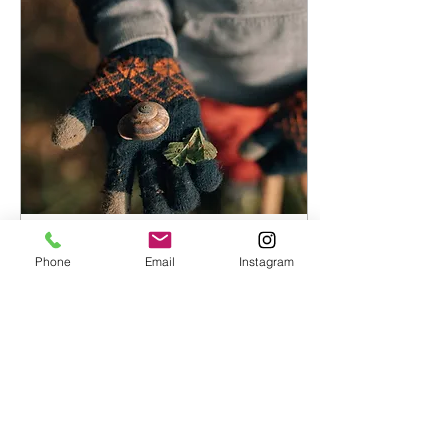
3 feb 2023
∙
2
min
Phone
Email
Instagram
SALIR EN INVIERNO
Si tienes ganas de jugar y
aprender fuera en invierno, no
te pierdas nuestro vídeo 05
SALIR EN INVIERNO! Para
obtener la guia completa...