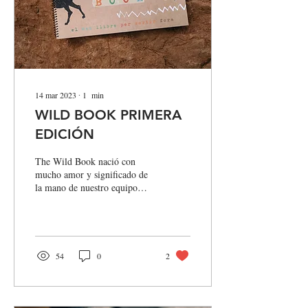
14 mar 2023
∙
1
min
WILD BOOK PRIMERA
EDICIÓN
The Wild Book nació con
mucho amor y significado de
la mano de nuestro equipo
para ofrecer otra herramienta
para que los padres y...
54
0
2