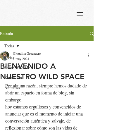
Entrada
Todas
Gloudina Greenacre
Todas
7 may 2021
BIENVENIDO A
Sobre Wild Me
NUESTRO WILD SPACE
Naturaleza
Por alguna razón, siempre hemos dudado de 
Animales
abrir un espacio en forma de blog, sin 
embargo,
hoy estamos orgullosos y convencidos de 
anunciar que es el momento de iniciar una 
conversación auténtica y salvaje, de 
reflexionar sobre cómo son las vidas de 