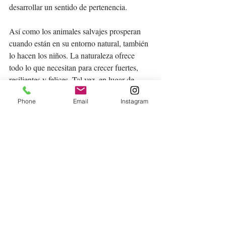
desarrollar un sentido de pertenencia.
Así como los animales salvajes prosperan 
cuando están en su entorno natural, también 
lo hacen los niños. La naturaleza ofrece 
todo lo que necesitan para crecer fuertes, 
resilientes y felices. Tal vez, en lugar de 
buscar constantemente enriquecimiento en 
Phone
Email
Instagram
deberíamos 
entornos artificiales, 
enfocarnos en llevar a nuestros niños de 
vuelta a la naturaleza, su verdadero 
hogar.