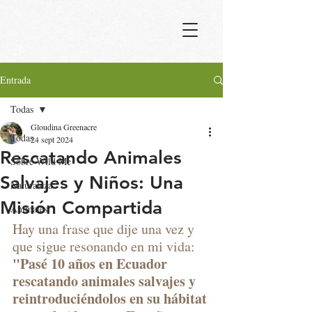
Entrada
Todas
Gloudina Greenacre
Todas
24 sept 2024
Rescatando Animales
Sobre Wild Me
Salvajes y Niños: Una
Naturaleza
Misión Compartida
Animales
Hay una frase que dije una vez y 
que sigue resonando en mi vida: 
"Pasé 10 años en Ecuador 
rescatando animales salvajes y 
reintroduciéndolos en su hábitat 